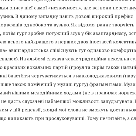
ля опису цієї самої «незвичності», але всі вони перестан
узика. В даному випадку навіть доволі широкий префікс
орвежців однобоко та вузько. Як відомо, раннє творчість 
 потім гурт зробив потужний зсув у бік авангардизму, ост
цією всього найкращого з перших двох іпостасей колектив
ана» авангардистська співіснують тут однаково комфортно
евалює). На альбомі слухача чекає традиційна пекельна су
 красивих вокальних партій (гроул та скрім також наявні
ні бластбіти чергуватимуться з навколоджазовими (пару 
аніше також помічений у музиці гурту) фрагментами. Муз
манітнішими мелодійними ходами (не в правилах норвеж
 не дасть слухачеві найменшої можливості занудьгувати. 
вним у цій рецензії, жодні мої слова не зможуть достатнь
 що виникають при прослуховуванні. Тому не читайте, а с