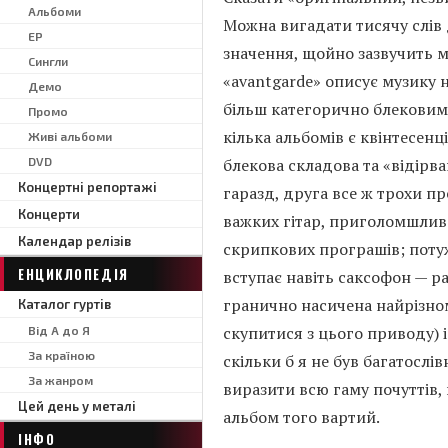
Альбоми
Можна вигадати тисячу слів д
EP
значення, щойно зазвучить м
Сингли
«avantgarde» описує музику н
Демо
більш категорично блековим,
Промо
кілька альбомів є квінтесен
Живі альбоми
DVD
блекова складова та «відірв
Концертні репортажі
гаразд, друга все ж трохи пр
Концерти
важких гітар, приголомшливо
Календар релізів
скрипкових програшів; потуж
ЕНЦИКЛОПЕДІЯ
вступає навіть саксофон — р
гранично насичена найрізно
Каталог гуртів
скупитися з цього приводу) і
Від А до Я
За країною
скільки б я не був багатослі
За жанром
виразити всю гаму почуттів,
Цей день у металі
альбом того вартий.
ІНФО