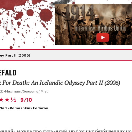
IDE
y Part II (2006)
EFALD
 For Death: An Icelandic Odyssey Part II (2006)
CD-Maximum/Season of Mist
★★½
9/10
Vlad «Romashkin» Fedorov
вичний» можна про будь-який альбом цих безбашенних но