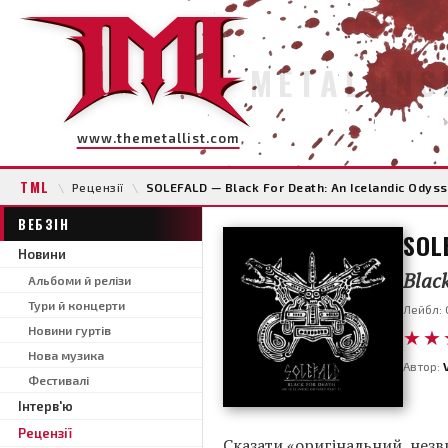
METAL INS
www.themetallist.com
TML
\
Рецензії
\
SOLEFALD — Black For Death: An Icelandic Odysse
ВЕБЗІН
SOL
Новини
Black
Альбоми й релізи
Тури й концерти
Лейбл: 
Новини гуртів
★★
Нова музика
Автор:
Фестивалі
Інтерв'ю
Рецензії
Сказати «оригінальний, нез