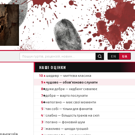
EN
UA
НАШІ ОЦІНКИ
10
шедевр — миттєва класика
▲
9
чудово — обов'язково слухати
▲
8
дуже добре — хедбенг схвалює
◆
7
добре — варто послухати
◆
6
непогано — має свої моменти
◆
5
так собі — тільки для фанатів
▽
4
слабко — більшість треків на скіп
▽
3
погано — фоновий шум
▽
2
жахливо — шкода грошей
▽
рвежців.