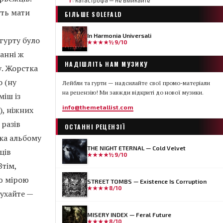
1
катастрофа — не вмикайте
▽
уть мати
БІЛЬШЕ
SOLEFALD
In Harmonia Universali
гурту було
★★★★½
9/10
анні ж
НАДІШЛІТЬ НАМ МУЗИКУ
у. Жорстка
 (ну
Лейбли та гурти — надсилайте свої промо-матеріали
на рецензію! Ми завжди відкриті до нової музики.
міш із
info@themetallist.com
), ніжних
разів
ОСТАННІ РЕЦЕНЗІЇ
ика альбому
THE NIGHT ETERNAL — Cold Velvet
ців
★★★★½
9/10
Втім,
ою мірою
STREET TOMBS — Existence Is Corruption
★★★★
8/10
лухайте —
MISERY INDEX — Feral Future
★★★★
8/10