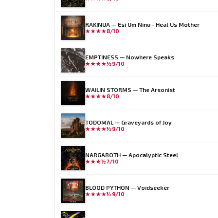
RAKINUA — Esi Um Ninu - Heal Us Mother
★★★★
8/10
EMPTINESS — Nowhere Speaks
★★★★½
9/10
WAILIN STORMS — The Arsonist
★★★★
8/10
TODOMAL — Graveyards of Joy
★★★★½
9/10
NARGAROTH — Apocalyptic Steel
★★★½
7/10
BLOOD PYTHON — Voidseeker
★★★★½
9/10