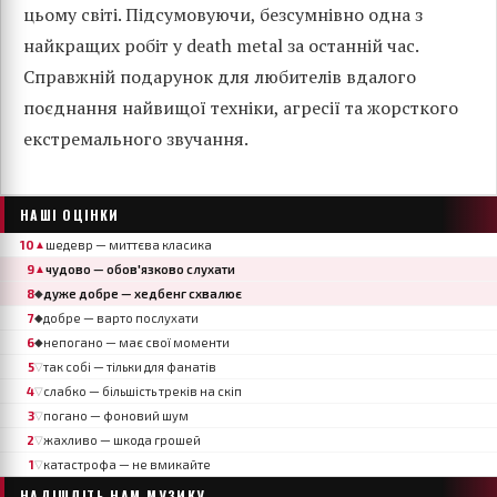
цьому світі. Підсумовуючи, безсумнівно одна з
найкращих робіт у death metal за останній час.
Справжній подарунок для любителів вдалого
поєднання найвищої техніки, агресії та жорсткого
екстремального звучання.
НАШІ ОЦІНКИ
10
шедевр — миттєва класика
▲
9
чудово — обов'язково слухати
▲
8
дуже добре — хедбенг схвалює
◆
7
добре — варто послухати
◆
6
непогано — має свої моменти
◆
5
так собі — тільки для фанатів
▽
4
слабко — більшість треків на скіп
▽
3
погано — фоновий шум
▽
2
жахливо — шкода грошей
▽
1
катастрофа — не вмикайте
▽
НАДІШЛІТЬ НАМ МУЗИКУ