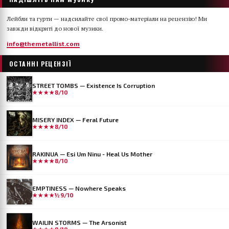
Лейбли та гурти — надсилайте свої промо-матеріали на рецензію! Ми
завжди відкриті до нової музики.
info@themetallist.com
ОСТАННІ РЕЦЕНЗІЇ
STREET TOMBS — Existence Is Corruption
★★★★
8/10
MISERY INDEX — Feral Future
★★★★
8/10
RAKINUA — Esi Um Ninu - Heal Us Mother
★★★★
8/10
EMPTINESS — Nowhere Speaks
★★★★½
9/10
WAILIN STORMS — The Arsonist