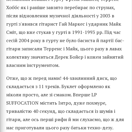
Хоббс як і раніше завзято перебирає по струнах,
після відновлення музичної діяльності у 2003 в
гурті з'явився гітарист Гай Маркес і ударник Майк
Сміт, що вже стукав у гурті в 1991-1993 рр. Під час
сесій 2004 року в гурту не було басиста й партії бас-
гітари записали Терренс і Майк, цього разу в лавах
колективу значиться Дерек Бойєр і кожен зайнятий
власним інструментом.
Отже, що ж перед нами! 44-хвилинний диск, що
складається з 11 треків. Буклет оформлено як
ніколи просто, але зі смаком. Вперше LP
SUFFOCATION містить Інтро, дуже похмуре,
тривалістю 40 секунд, що складається із шумів і
гітари, але ось перші рифи й ми слухаємо, що ж для
нас приготували цього разу батьки техно-дезу.