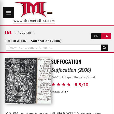
www.themetallist.com
TML
\
Рецензії
\
EN
UA
SUFFOCATION — Suffocation (2006)
SUFFOCATION
Suffocation (2006)
Лейбл: Relapse Records/Irond
★★★★
8.5/10
Автор:
Alan
У 2004 році легендарні SUFFOCATION випустили