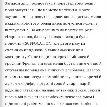
Загалом лінія, розпочата на попередньому релізі,
продовжується. І це не може не тішити. Проте
звучання дещо інше, по-перше, воно здається менш
важким, крім того, більш виразно чується кожен з
інструментів. На альбомі значно помітніша роль
гітарного соло, блискучі соляки завжди були
присутні у SUFFOCATION, але цього разу їм
очевидно приділяли більше значення при
мастерингу. Як це не дивно, трохи змінився й
гроулінг Френка, він став менш брутальним чи що й
сухуватим порівняно з минулим альбомом. Загалом
виходить напрочуд гармонійне звучання: жорсткі й
дуже чіткі рифи, віртуозні соло й ударні партії, і
відмінно лягаючий на лавину техніки вокал. Тексти
пісень відзначаються глибоким психологізмом і
присвячені усвідомленню людиною свого місця в