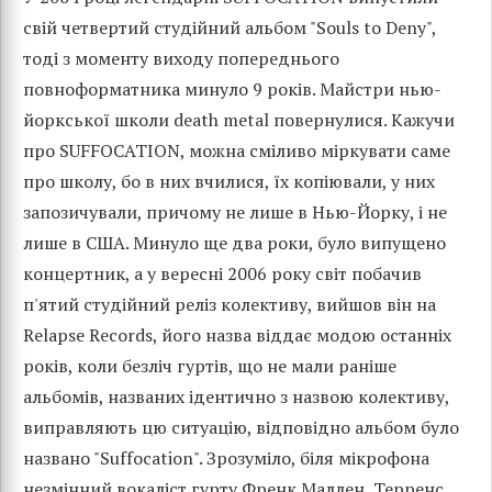
свій четвертий студійний альбом "Souls to Deny",
тоді з моменту виходу попереднього
повноформатника минуло 9 років. Майстри нью-
йоркської школи death metal повернулися. Кажучи
про SUFFOCATION, можна сміливо міркувати саме
про школу, бо в них вчилися, їх копіювали, у них
запозичували, причому не лише в Нью-Йорку, і не
лише в США. Минуло ще два роки, було випущено
концертник, а у вересні 2006 року світ побачив
п'ятий студійний реліз колективу, вийшов він на
Relapse Records, його назва віддає модою останніх
років, коли безліч гуртів, що не мали раніше
альбомів, названих ідентично з назвою колективу,
виправляють цю ситуацію, відповідно альбом було
названо "Suffocation". Зрозуміло, біля мікрофона
незмінний вокаліст гурту Френк Маллен, Терренс