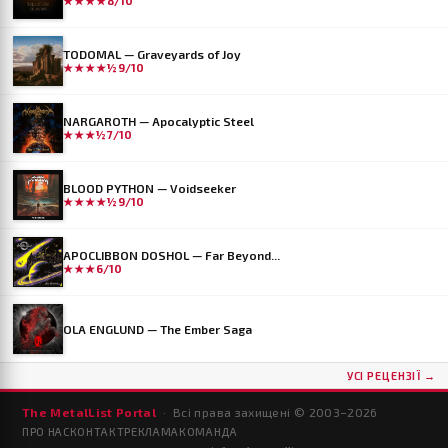
★★★★
8/10
TODOMAL — Graveyards of Joy
★★★★½
9/10
NARGAROTH — Apocalyptic Steel
★★★½
7/10
BLOOD PYTHON — Voidseeker
★★★★½
9/10
APOCLIBBON DOSHOL — Far Beyond...
★★★
6/10
OLA ENGLUND — The Ember Saga
УСІ РЕЦЕНЗІЇ →
The MetalList Portal
· Всі права захищені © 2003–
2026
ПРО НАС
КОНТАКТ
РЕКЛАМА
КОМАНДА