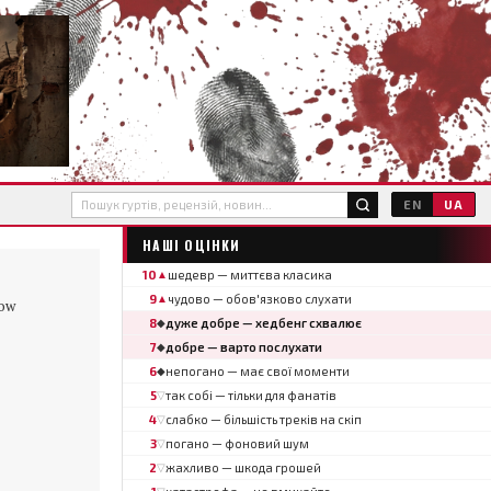
EN
UA
НАШІ ОЦІНКИ
10
шедевр — миттєва класика
▲
9
чудово — обов'язково слухати
▲
Now
8
дуже добре — хедбенг схвалює
◆
7
добре — варто послухати
◆
6
непогано — має свої моменти
◆
5
так собі — тільки для фанатів
▽
4
слабко — більшість треків на скіп
▽
3
погано — фоновий шум
▽
2
жахливо — шкода грошей
▽