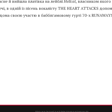
сне й вийшла платівка на лейблі
Hellcat
, власником якого 
чі, в одній із пісень вокалісту THE HEART ATTACKS допом
ідома своєю участю в бабблґамовому гурті 70-х RUNAWAYS
ПРО НАС
КОНТАКТ
РЕКЛАМА
КОМАНДА