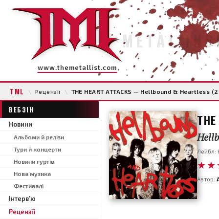
METAL INS
www.themetallist.com
TML
\
Рецензії
\
THE HEART ATTACKS — Hellbound & Heartless (
ВЕБЗІН
THE
Новини
Hell
Альбоми й релізи
Тури й концерти
Лейбл: H
Новини гуртів
★★
Нова музика
Автор:
Фестивалі
Інтерв'ю
Рецензії