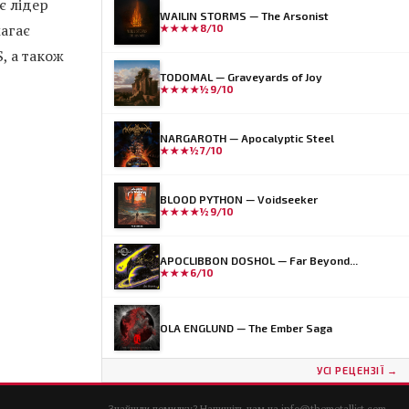
є лідер
WAILIN STORMS — The Arsonist
агає
★★★★
8/10
, а також
TODOMAL — Graveyards of Joy
★★★★½
9/10
NARGAROTH — Apocalyptic Steel
★★★½
7/10
BLOOD PYTHON — Voidseeker
★★★★½
9/10
APOCLIBBON DOSHOL — Far Beyond...
★★★
6/10
OLA ENGLUND — The Ember Saga
УСІ РЕЦЕНЗІЇ →
Знайшли помилку? Напишіть нам на
info@themetallist.com
.