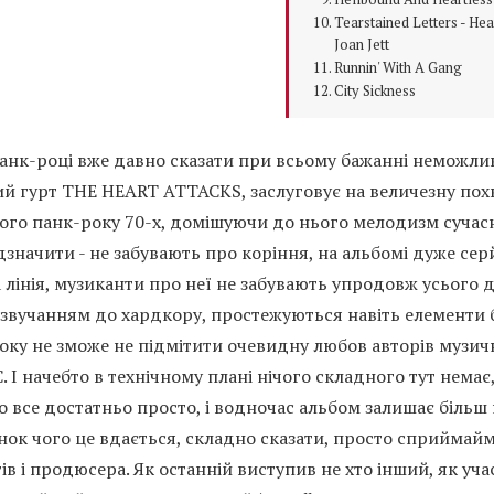
Tearstained Letters - Hea
Joan Jett
Runnin' With A Gang
City Sickness
панк-році вже давно сказати при всьому бажанні неможли
й гурт THE HEART ATTACKS, заслуговує на величезну пох
кого панк-року 70-х, домішуючи до нього мелодизм сучас
дзначити - не забувають про коріння, на альбомі дуже сер
лінія, музиканти про неї не забувають упродовж усього д
звучанням до хардкору, простежуються навіть елементи б
оку не зможе не підмітити очевидну любов авторів музич
. І начебто в технічному плані нічого складного тут нема
все достатньо просто, і водночас альбом залишає більш 
нок чого це вдається, складно сказати, просто сприймай
в і продюсера. Як останній виступив не хто інший, як уч