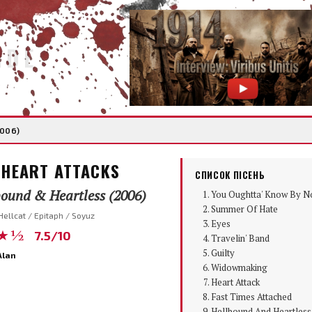
IDE
2006)
 HEART ATTACKS
СПИСОК ПІСЕНЬ
bound & Heartless (2006)
You Oughtta' Know By 
Summer Of Hate
ellcat / Epitaph / Soyuz
Eyes
★½
7.5/10
Travelin' Band
Guilty
Alan
Widowmaking
Heart Attack
Fast Times Attached
Hellbound And Heartless