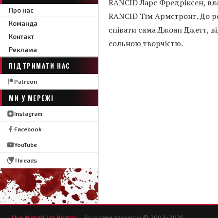
RANCID Ларс Фредріксен, вла
Про нас
RANCID Тім Армстронг. До ре
Команда
співати сама Джоан Джетт, в
Контакт
сольною творчістю.
Реклама
ПІДТРИМАТИ НАС
Patreon
МИ У МЕРЕЖІ
Instagram
Facebook
YouTube
Threads
The MetalList Portal
· Всі права захищені © 2003–
2026