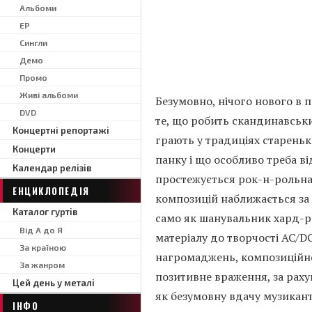
Альбоми
EP
Сингли
Демо
Промо
Живі альбоми
Безумовно, нічого нового в 
DVD
те, що робить скандинавськи
Концертні репортажі
грають у традиціях старень
Концерти
панку і що особливо треба ві
Календар релізів
простежується рок-н-рольна 
ЕНЦИКЛОПЕДІЯ
композицій наближається за 
Каталог гуртів
само як шанувальник хард-р
Від А до Я
матеріалу до творчості AC/DC
За країною
нагромаджень, композиційно 
За жанром
позитивне враження, за раху
Цей день у металі
як безумовну вдачу музиканті
ІНФО