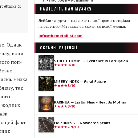
1
катастрофа — не вмикайте
▽
rt Attacks &
НАДІШЛІТЬ НАМ МУЗИКУ
Лейбли та гурти — надсилайте свої промо-матеріали
на рецензію! Ми завжди відкриті до нової музики.
info@themetallist.com
во. Однак
ОСТАННІ РЕЦЕНЗІЇ
валу, вони
ного поп-
STREET TOMBS — Existence Is Corruption
★★★★
8/10
йозно
иска. Низка
MISERY INDEX — Feral Future
★★★★
8/10
люзу, так
ного
RAKINUA — Esi Um Ninu - Heal Us Mother
є, жодних
★★★★
8/10
ніж
мо цей факт
EMPTINESS — Nowhere Speaks
★★★★½
9/10
асник