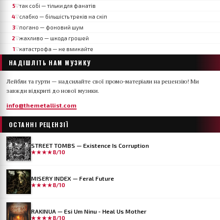
5
так собі — тільки для фанатів
▽
4
слабко — більшість треків на скіп
▽
3
погано — фоновий шум
▽
2
жахливо — шкода грошей
▽
1
катастрофа — не вмикайте
▽
НАДІШЛІТЬ НАМ МУЗИКУ
Лейбли та гурти — надсилайте свої промо-матеріали на рецензію! Ми
завжди відкриті до нової музики.
info@themetallist.com
ОСТАННІ РЕЦЕНЗІЇ
STREET TOMBS — Existence Is Corruption
★★★★
8/10
MISERY INDEX — Feral Future
★★★★
8/10
RAKINUA — Esi Um Ninu - Heal Us Mother
★★★★
8/10