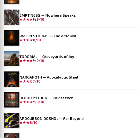
EMPTINESS — Nowhere Speaks
★★★★½
9/10
WAILIN STORMS — The Arsonist
★★★★
8/10
TODOMAL — Graveyards of Joy
★★★★½
9/10
NARGAROTH — Apocalyptic Steel
★★★½
7/10
BLOOD PYTHON — Voidseeker
★★★★½
9/10
APOCLIBBON DOSHOL — Far Beyond...
★★★
6/10