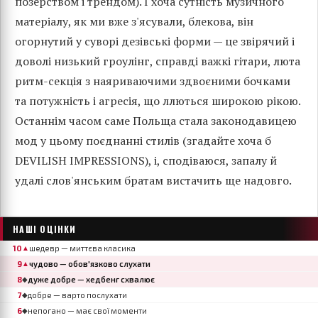
позерством і трендом). І хоча сутність музичного
матеріалу, як ми вже з'ясували, блекова, він
огорнутий у суворі дезівські форми — це звірячий і
доволі низький гроулінг, справді важкі гітари, лютa
ритм-секція з наяривaючими здвоєними бочками
та потужність і агресія, що ллються широкою рікою.
Останнім часом саме Польща стала законодавицею
мод у цьому поєднанні стилів (згадайте хоча б
DEVILISH IMPRESSIONS), і, сподіваюся, запалу й
удалі слов'янським братам вистачить ще надовго.
НАШІ ОЦІНКИ
10
шедевр — миттєва класика
▲
9
чудово — обов'язково слухати
▲
8
дуже добре — хедбенг схвалює
◆
7
добре — варто послухати
◆
6
непогано — має свої моменти
◆