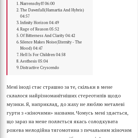
Narrenschyff 06:00
The Dawnfall(Hamartia And Hybris)
04:57
Infinity Horizon 04:49
Rage of Reason 05:52
Of Bitterness And Clarity 04:42
Silence Makes Noise(Eternity - The
Mood) 04:47
Hell Is For Children 04:58
Aesthesis 05:04
Distractive Cryscendo
Мені іноді стає страшно за те, скільки в мене
склалося найрізноманітніших стереотипів щодо
музики. Я, наприклад, до жаху не люблю металеві
гурти з «жіночими» назвами. Чомусь мені здається,
що зараз на мене поллється якась солодкувата
рожева мелодійна тягомотина з печальним жіночим