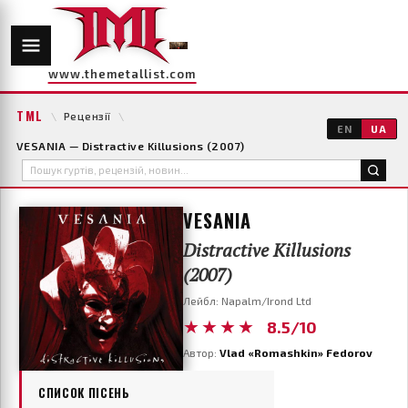
www.themetallist.com
TML
\
Рецензії
\
EN
UA
VESANIA — Distractive Killusions (2007)
VESANIA
Distractive Killusions
(2007)
Лейбл: Napalm/Irond Ltd
★★★★
8.5/10
Автор:
Vlad «Romashkin» Fedorov
СПИСОК ПІСЕНЬ