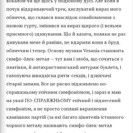
вокалом чи ще щось у подібному дусі. Але коли я
почув відкриваючий трек, кислуватий вираз мого
обличчя, що склався внаслідок ознайомлення з
назвою гурту, змінився на вираз щирого (і вельми
приємного) здивування. Що й казати, поляки не раз
дивували мене й раніше, не вдарили вони в бруд
обличчям і тепер. Основу музики Vesania становить
симфо-блек-метал — тут вам і злоба, що сочиться з
платівки, й антихристиянський антураж буклета, і
галопуюча швидкісна ритм-секція, і дзижчачі
гітарні запили. Все це рясно підживлено по-
справжньому епічним симфонізмом, і зараз я маю
на увазі ПО-СПРАВЖНЬОМУ епічний і піднесений
симфонізм, а не просто сопливі вкраплення
клавішних партій (за які багато цінителів істинного
чорного металу називають симфо-блек-метал