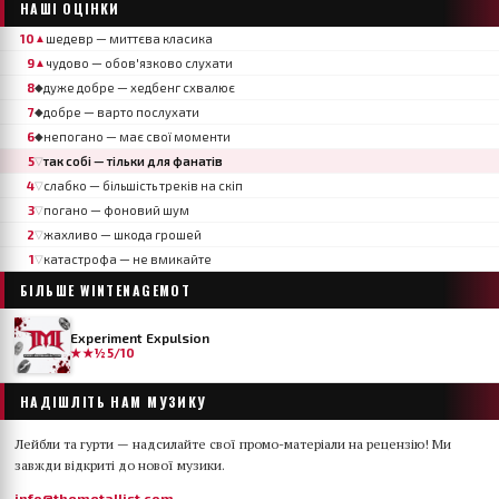
НАШІ ОЦІНКИ
10
шедевр — миттєва класика
▲
9
чудово — обов'язково слухати
▲
8
дуже добре — хедбенг схвалює
◆
7
добре — варто послухати
◆
6
непогано — має свої моменти
◆
5
так собі — тільки для фанатів
▽
4
слабко — більшість треків на скіп
▽
3
погано — фоновий шум
▽
2
жахливо — шкода грошей
▽
1
катастрофа — не вмикайте
▽
БІЛЬШЕ
WINTENAGEMOT
Experiment Expulsion
★★½
5/10
НАДІШЛІТЬ НАМ МУЗИКУ
Лейбли та гурти — надсилайте свої промо-матеріали на рецензію! Ми
завжди відкриті до нової музики.
info@themetallist.com