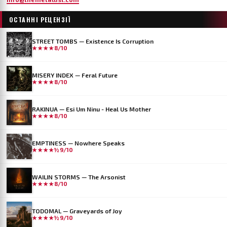
ОСТАННІ РЕЦЕНЗІЇ
STREET TOMBS — Existence Is Corruption
★★★★
8/10
MISERY INDEX — Feral Future
★★★★
8/10
RAKINUA — Esi Um Ninu - Heal Us Mother
★★★★
8/10
EMPTINESS — Nowhere Speaks
★★★★½
9/10
WAILIN STORMS — The Arsonist
★★★★
8/10
TODOMAL — Graveyards of Joy
★★★★½
9/10