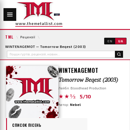
www.themetallist.com
TML
\
Рецензії
\
EN
UA
WINTENAGEMOT — Tomorrow Beqest (2003)
WINTENAGEMOT
Tomorrow Beqest (2003)
Лейбл: Bloodhead Production
★★½
5/10
Автор:
Nebel
СПИСОК ПІСЕНЬ