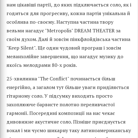
нам цікавіші партії, до яких підключається соло, як і
годиться для прогресиву, кожна партія унікальна й
особлива по-своєму. Наступна частина твору
вельми нагадує "Metropolis" DREAM THEATER за
своїм духом. Далі й зовсім пінкфлойдівська частина
"Keep Silent". Ще один чудовий програш і зовсім
меланхолійне завершення, що нагадує музику до
якоїсь мелодрами 80-х років.
25-хвилинна "The Conflict" починається більш
енергійно, а загалом тут більше уваги приділяється
гітарному соло. У підсумку виходить просто
захоплююче барвисте полотно переливчастої
гармонії. Посередині композиції на нас чекає
дивовижне акустичне соло. Пізніше приєднується
вокал і ми чуємо шикарну таку латиноамериканську