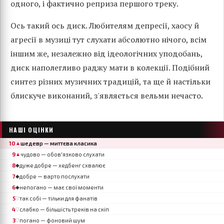
одного, і фактично реприза першого треку.
Ось такий ось диск. Любителям депресії, хаосу й
агресії в музиці тут слухати абсолютно нічого, всім
іншим же, незалежно від ідеологічних уподобань,
диск наполегливо раджу мати в колекції. Подібний
синтез різних музичних традицій, та ще й настільки
блискуче виконаний, з'являється вельми нечасто.
НАШІ ОЦІНКИ
10
шедевр — миттєва класика
▲
9
чудово — обов'язково слухати
▲
8
дуже добре — хедбенг схвалює
◆
7
добре — варто послухати
◆
6
непогано — має свої моменти
◆
5
так собі — тільки для фанатів
▽
4
слабко — більшість треків на скіп
▽
3
погано — фоновий шум
▽