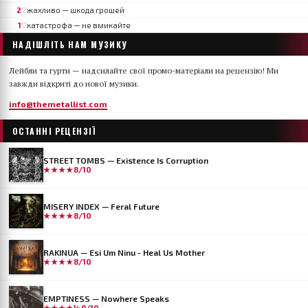
2
жахливо — шкода грошей
▽
1
катастрофа — не вмикайте
▽
НАДІШЛІТЬ НАМ МУЗИКУ
Лейбли та гурти — надсилайте свої промо-матеріали на рецензію! Ми
завжди відкриті до нової музики.
info@themetallist.com
ОСТАННІ РЕЦЕНЗІЇ
STREET TOMBS — Existence Is Corruption
★★★★
8/10
MISERY INDEX — Feral Future
★★★★
8/10
RAKINUA — Esi Um Ninu - Heal Us Mother
★★★★
8/10
EMPTINESS — Nowhere Speaks
★★★★½
9/10