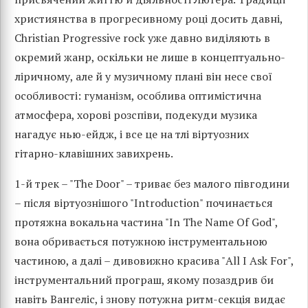
християнства в прогресивному році досить давні,
Christian Progressive rock уже давно виділяють в
окремий жанр, оскільки не лише в концептуально-
ліричному, але й у музичному плані він несе свої
особливості: гуманізм, особлива оптимістична
атмосфера, хорові розспіви, подекуди музика
нагадує нью-ейдж, і все це на тлі віртуозних
гітарно-клавішних завихрень.
1-й трек – "The Door" – триває без малого півгодини
– після віртуознішого "Introduction" починається
протяжна вокальна частина "In The Name Of God",
вона обривається потужною інструментальною
частиною, а далі – дивовижно красива "All I Ask For",
інструментальний програш, якому позаздрив би
навіть Вангеліс, і знову потужна ритм-секція видає