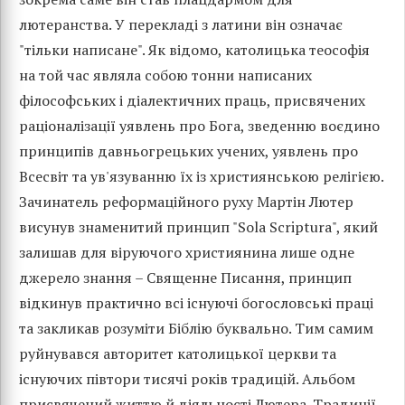
лютеранства. У перекладі з латини він означає
"тільки написане". Як відомо, католицька теософія
на той час являла собою тонни написаних
філософських і діалектичних праць, присвячених
раціоналізації уявлень про Бога, зведенню воєдино
принципів давньогрецьких учених, уявлень про
Всесвіт та ув'язуванню їх із християнською релігією.
Зачинатель реформаційного руху Мартін Лютер
висунув знаменитий принцип "Sola Scriptura", який
залишав для віруючого християнина лише одне
джерело знання – Священне Писання, принцип
відкинув практично всі існуючі богословські праці
та закликав розуміти Біблію буквально. Тим самим
руйнувався авторитет католицької церкви та
існуючих півтори тисячі років традицій. Альбом
присвячений життю й діяльності Лютера. Традиції