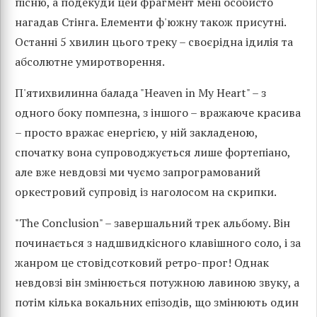
пісню, а подекуди цей фрагмент мені особисто
нагадав Стінга. Елементи ф'южну також присутні.
Останні 5 хвилин цього треку – своєрідна ідилія та
абсолютне умиротворення.
П'ятихвилинна балада "Heaven in My Heart" – з
одного боку помпезна, з іншого – вражаюче красива
– просто вражає енергією, у ній закладеною,
спочатку вона супроводжується лише фортепіано,
але вже невдовзі ми чуємо запрограмований
оркестровий супровід із наголосом на скрипки.
"The Conclusion" – завершальний трек альбому. Він
починається з надшвидкісного клавішного соло, і за
жанром це стовідсотковий ретро-прог! Однак
невдовзі він змінюється потужною лавиною звуку, а
потім кілька вокальних епізодів, що змінюють один