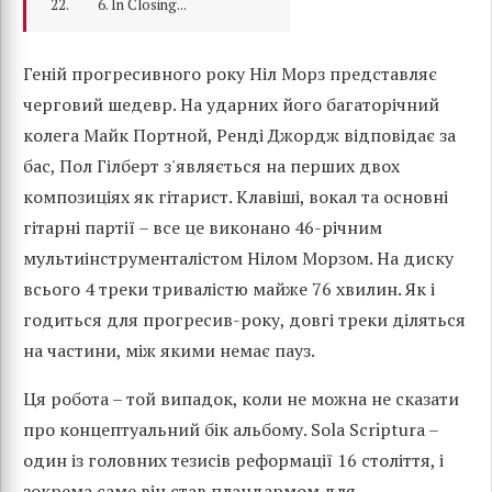
6. In Closing...
Геній прогресивного року Ніл Морз представляє
черговий шедевр. На ударних його багаторічний
колега Майк Портной, Ренді Джордж відповідає за
бас, Пол Гілберт з'являється на перших двох
композиціях як гітарист. Клавіші, вокал та основні
гітарні партії – все це виконано 46-річним
мультиінструменталістом Нілом Морзом. На диску
всього 4 треки тривалістю майже 76 хвилин. Як і
годиться для прогресив-року, довгі треки діляться
на частини, між якими немає пауз.
Ця робота – той випадок, коли не можна не сказати
про концептуальний бік альбому. Sola Scriptura –
один із головних тезисів реформації 16 століття, і
зокрема саме він став плацдармом для