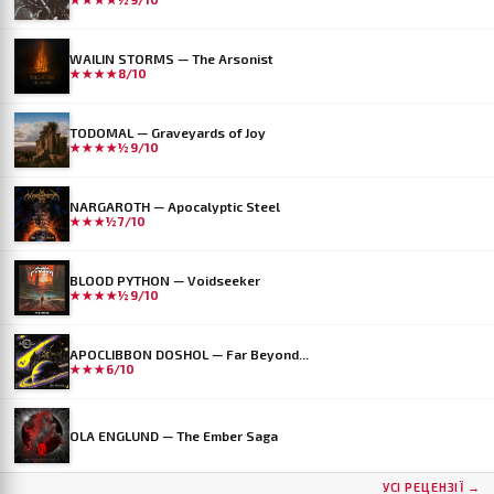
WAILIN STORMS — The Arsonist
★★★★
8/10
TODOMAL — Graveyards of Joy
★★★★½
9/10
NARGAROTH — Apocalyptic Steel
★★★½
7/10
BLOOD PYTHON — Voidseeker
★★★★½
9/10
APOCLIBBON DOSHOL — Far Beyond...
★★★
6/10
OLA ENGLUND — The Ember Saga
УСІ РЕЦЕНЗІЇ →