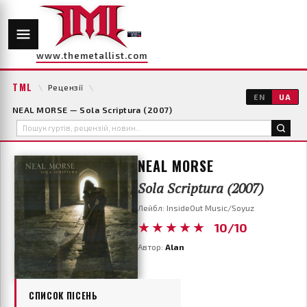
www.themetallist.com
TML
\
Рецензії
\
EN
UA
NEAL MORSE — Sola Scriptura (2007)
NEAL MORSE
Sola Scriptura (2007)
Лейбл: InsideOut Music/Soyuz
★★★★★
10/10
Автор:
Alan
СПИСОК ПІСЕНЬ