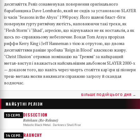
десятиліття. Реліз ознаменував повернення оригінального
барабанщика Dave Lombardo, який не сидів за установкою SLAYER
із часів "Seasons in the Abyss" 1990 року. Його шалені бласт-біти
повернули гурту ритмічну лютість, наповнюючи такі треки, як
"Flesh Storm" і "Jihad", агресією, що відчувалася не як ностальгія, а як
щось по-справжньому небезпечне. Вокал Tom Araya прорізав
риффи Kerry King і Jeff Hanneman з тією ж отрутою, що двома
десятиліттями раніше зробила "Reign in Blood" класикою жанру.
"Christ Illusion" отримав номінацію на "Греммі" за найкращий
метал-виступ і вважається найсильнішим альбомом SLAYER 2000-х
— доказом того, що навіть через чверть століття кар'єри ці піонери
треш-метала могли викликати справжню загрозу й скандал
водночас.
БІЛЬШЕ ПОДІЙ ЦЬОГО ДНЯ →
МАЙБУТНІ РЕЛІЗИ
DISSECTION
13 СЕРП.
Reinkaos (Re-Release)
Melodic Black Metal · Darkness Shall Rise
RAUNCHY
14 СЕРП.