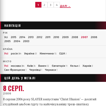
1
2
3
4
ДАЛІ →
НАВІГАЦІЯ
РІК
Усі
2015
2014
2013
2012
2011
2010
2009
2008
2007
2006
2005
2004
2003
КРАЇНА
Усі
росія
Україна
Німеччина
США
364
51
15
1
МІСТО
Усі
москва
Київ
Вакен
Євпаторія
Кельн
Харків
364
34
12
11
3
3
Сан-Франциско
Чернівці
Черкаси
1
1
1
ЦЕЙ ДЕНЬ У МЕТАЛІ
8 СЕРП.
2006
8 серпня 2006 року SLAYER випустили "Christ Illusion" — десятий
студійний альбом гурту та найочікуванішу треш-платівку