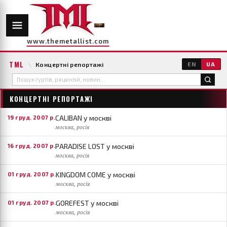
www.themetallist.com
TML
\
Концертні репортажі
EN
UA
КОНЦЕРТНІ РЕПОРТАЖІ
CALIBAN у москві
19 груд. 2007 р.
москва, росія
PARADISE LOST у москві
16 груд. 2007 р.
москва, росія
KINGDOM COME у москві
01 груд. 2007 р.
москва, росія
GOREFEST у москві
01 груд. 2007 р.
москва, росія