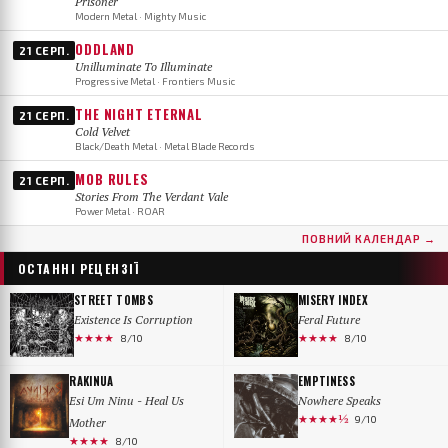
Prisoner
Modern Metal · Mighty Music
ODDLAND
21 СЕРП.
Unilluminate To Illuminate
Progressive Metal · Frontiers Music
THE NIGHT ETERNAL
21 СЕРП.
Cold Velvet
Black/Death Metal · Metal Blade Records
MOB RULES
21 СЕРП.
Stories From The Verdant Vale
Power Metal · ROAR
ПОВНИЙ КАЛЕНДАР →
ОСТАННІ РЕЦЕНЗІЇ
STREET TOMBS
MISERY INDEX
Existence Is Corruption
Feral Future
★★★★
★★★★
8/10
8/10
RAKINUA
EMPTINESS
Esi Um Ninu - Heal Us
Nowhere Speaks
★★★★½
9/10
Mother
★★★★
8/10