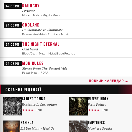
RAUNCHY
14 СЕРП.
Prisoner
Modern Metal · Mighty Music
ODDLAND
21 СЕРП.
Unilluminate To Illuminate
Progressive Metal · Frontiers Music
THE NIGHT ETERNAL
21 СЕРП.
Cold Velvet
Black/Death Metal · Metal Blade Records
MOB RULES
21 СЕРП.
Stories From The Verdant Vale
Power Metal · ROAR
ПОВНИЙ КАЛЕНДАР →
ОСТАННІ РЕЦЕНЗІЇ
STREET TOMBS
MISERY INDEX
Existence Is Corruption
Feral Future
★★★★
★★★★
8/10
8/10
RAKINUA
EMPTINESS
Esi Um Ninu - Heal Us
Nowhere Speaks