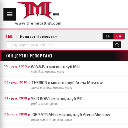
www.themetallist.com
TML
\
Концертні репортажі
EN
UA
КОНЦЕРТНІ РЕПОРТАЖІ
W.A.S.P. в москві, клуб Milk
14 груд. 2010 р.
milk club, москва, росія
THERION в москві, клуб Arena Moscow
05 груд. 2010 р.
arena moscow, москва, росія
SKID ROW в москві, клуб P!PL
01 груд. 2010 р.
p!pl, москва, росія
JOE SATRIANI в москві, клуб Arena Moscow
06 лист. 2010 р.
arena moscow, москва, росія