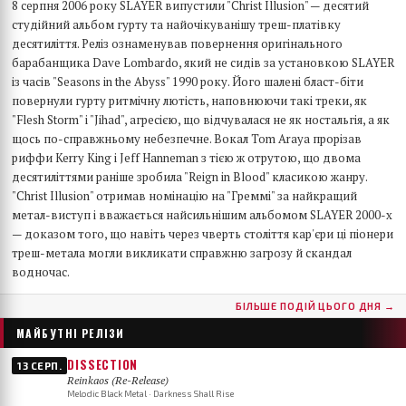
8 серпня 2006 року SLAYER випустили "Christ Illusion" — десятий
студійний альбом гурту та найочікуванішу треш-платівку
десятиліття. Реліз ознаменував повернення оригінального
барабанщика Dave Lombardo, який не сидів за установкою SLAYER
із часів "Seasons in the Abyss" 1990 року. Його шалені бласт-біти
повернули гурту ритмічну лютість, наповнюючи такі треки, як
"Flesh Storm" і "Jihad", агресією, що відчувалася не як ностальгія, а як
щось по-справжньому небезпечне. Вокал Tom Araya прорізав
риффи Kerry King і Jeff Hanneman з тією ж отрутою, що двома
десятиліттями раніше зробила "Reign in Blood" класикою жанру.
"Christ Illusion" отримав номінацію на "Греммі" за найкращий
метал-виступ і вважається найсильнішим альбомом SLAYER 2000-х
— доказом того, що навіть через чверть століття кар'єри ці піонери
треш-метала могли викликати справжню загрозу й скандал
водночас.
БІЛЬШЕ ПОДІЙ ЦЬОГО ДНЯ →
МАЙБУТНІ РЕЛІЗИ
DISSECTION
13 СЕРП.
Reinkaos (Re-Release)
Melodic Black Metal · Darkness Shall Rise