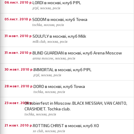
LORDI в москві, клуб P!PL
06 лист. 2010 р.
p!pl, москва, росія
SODOM в москві, клуб Точка
05 лист. 2010 р.
tochka, москва, росія
SOULFLY в москві, клуб Milk
31 жовт. 2010 р.
milk club, москва, росія
BLIND GUARDIAN в москві, клуб Arena Moscow
31 жовт. 2010 р.
arena moscow, москва, росія
IMMORTAL в москві, клуб P!PL
30 жовт. 2010 р.
p!pl, москва, росія
DORO в москві, клуб Точка
28 жовт. 2010 р.
tochka, москва, росія
Oktobierfest in Moscow: BLACK MESSIAH, VAN CANTO,
23 жовт. 2010 р.
CRASHDIET. Tochka club.
tochka, москва, росія
ROTTING CHRIST в москві, клуб ХО
21 жовт. 2010 р.
xo club, москва, росія