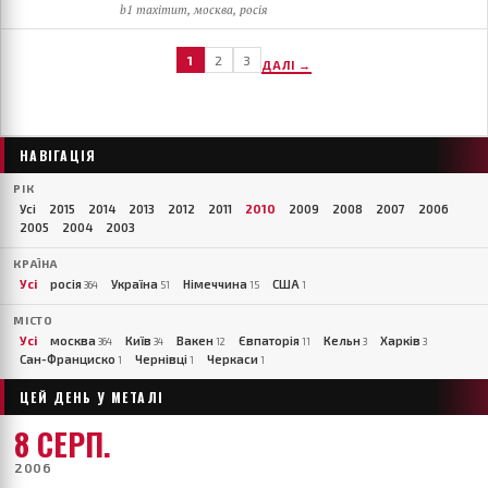
b1 maximum, москва, росія
1
2
3
ДАЛІ →
НАВІГАЦІЯ
РІК
Усі
2015
2014
2013
2012
2011
2010
2009
2008
2007
2006
2005
2004
2003
КРАЇНА
Усі
росія
Україна
Німеччина
США
364
51
15
1
МІСТО
Усі
москва
Київ
Вакен
Євпаторія
Кельн
Харків
364
34
12
11
3
3
Сан-Франциско
Чернівці
Черкаси
1
1
1
ЦЕЙ ДЕНЬ У МЕТАЛІ
8 СЕРП.
2006